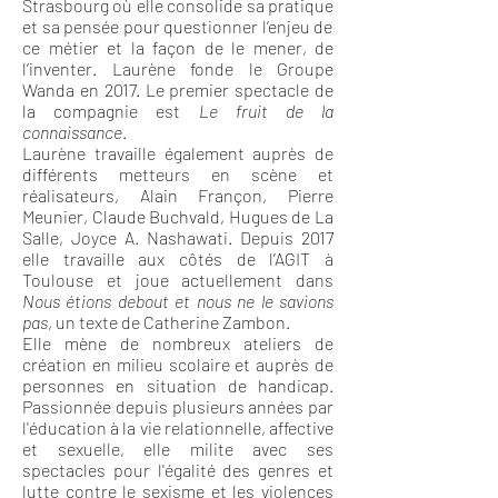
Strasbourg où elle consolide sa pratique
et sa pensée pour questionner l’enjeu de
ce métier et la façon de le mener, de
l’invent
er. Lau
rène fonde le Groupe
Wanda en 2017. Le premier spectacle de
la compagnie est
Le fruit de la
connaissance
.
Laurène travaille également auprès de
différents mett
eurs en scène et
réalisateurs, Alain Françon, Pierre
Meunier, Claude Buchvald, Hugues de La
Salle, Joyce A. Nashawati. Depuis 2017
elle travaille aux côtés de l’AGIT à
Toulouse et joue actuellement dans
Nous é
tions debout et nous ne le savions
pas
, un texte de Catherine Zambon.
Elle mène de nombreux ateliers de
création en milie
u scolaire et auprès de
personnes en situation de handicap.
Passionnée depuis plusieurs années par
l'éducation à la vie relationnelle, affective
et sexuelle, elle milite avec ses
spectacles pour l'égalité des genres et
lutte contre le sexisme et les violences