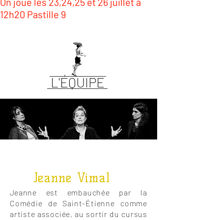
On joue les 23,24,25 et 26 juillet à
12h20 Pastille 9
L'ÉQUIPE
Jeanne Vimal
J
eanne est embauchée par la
Comédie de S
aint-Étienne comme
artiste associée, au sortir du cursus