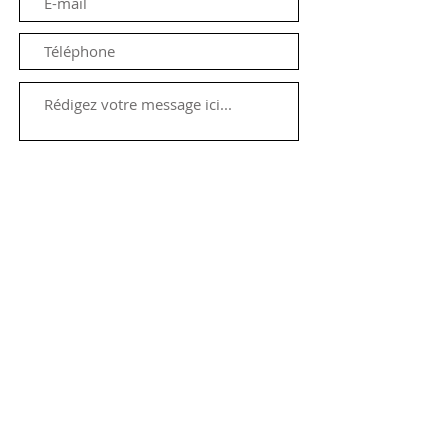
Envoyer
Contact artistique de la
compagnie :
Laurène Brun,
groupewanda@gmail.com
06
64 00 47 39
Production et diffusion :
Adélie Bâcle
diff.groupewanda@gmail.com
07 67 63 26 23
Contact administratif :
Malika